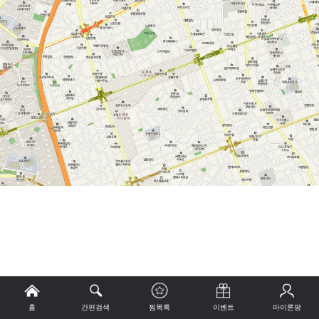
홈
간편검색
찜목록
이벤트
마이론팡