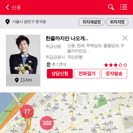
신용
서울시 광진구 중곡동
한줄까지만 나오게...
신용, 전세, 주택담보, 물품담보, 두
취급상품
줄까지만요...
취급금융사
국민은행
후기
7
개
114m
77
102